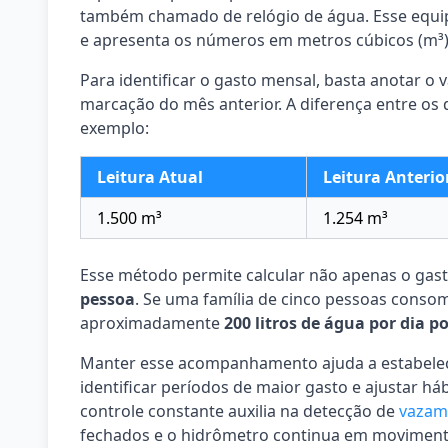
também chamado de relógio de água. Esse equip
e apresenta os números em metros cúbicos (m³)
Para identificar o gasto mensal, basta anotar o 
marcação do mês anterior. A diferença entre os 
exemplo:
Leitura Atual
Leitura Anterio
1.500 m³
1.254 m³
Esse método permite calcular não apenas o ga
pessoa
. Se uma família de cinco pessoas consom
aproximadamente
200 litros de água por dia p
Manter esse acompanhamento ajuda a estabel
identificar períodos de maior gasto e ajustar há
controle constante auxilia na detecção de
vazam
fechados e o hidrômetro continua em movimento, 