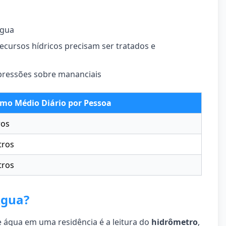
água
ecursos hídricos precisam ser tratados e
 pressões sobre mananciais
mo Médio Diário por Pessoa
ros
tros
tros
Água?
 água em uma residência é a leitura do
hidrômetro
,