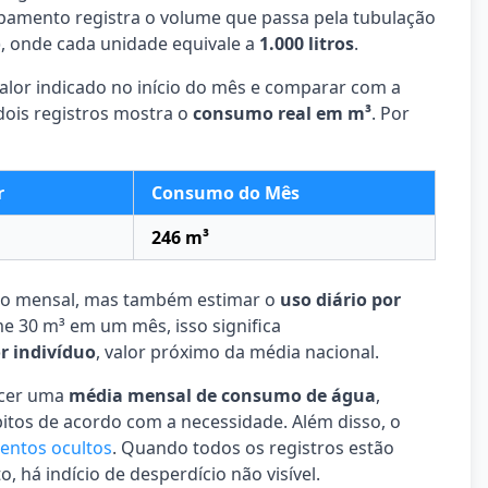
amento registra o volume que passa pela tubulação
, onde cada unidade equivale a
1.000 litros
.
valor indicado no início do mês e comparar com a
dois registros mostra o
consumo real em m³
. Por
r
Consumo do Mês
246 m³
sto mensal, mas também estimar o
uso diário por
e 30 m³ em um mês, isso significa
or indivíduo
, valor próximo da média nacional.
ecer uma
média mensal de consumo de água
,
bitos de acordo com a necessidade. Além disso, o
entos ocultos
. Quando todos os registros estão
há indício de desperdício não visível.