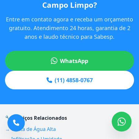
Campo Limpo?
Entre em contato agora e receba um orçamento
gratuito. Atendimento 24 horas, garantia de 2
anos e laudo técnico para Sabesp.
WhatsApp
(11) 4858-0767
🔧 Serviços Relacionados
→ Conta de Água Alta