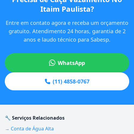
Itaim Paulista?
Entre em contato agora e receba um orçamento
gratuito. Atendimento 24 horas, garantia de 2
anos e laudo técnico para Sabesp.
WhatsApp
(11) 4858-0767
🔧 Serviços Relacionados
→ Conta de Água Alta