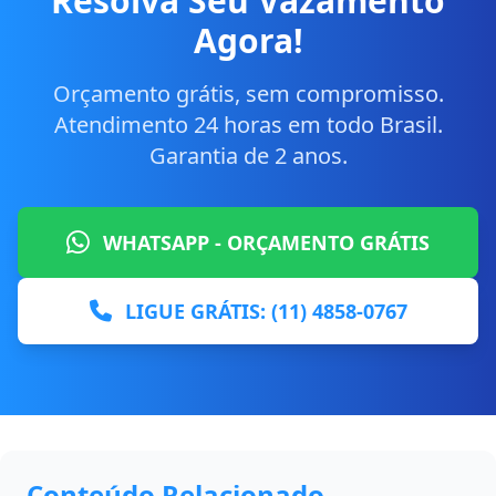
Resolva Seu Vazamento
Agora!
Orçamento grátis, sem compromisso.
Atendimento 24 horas em todo Brasil.
Garantia de 2 anos.
WHATSAPP - ORÇAMENTO GRÁTIS
LIGUE GRÁTIS: (11) 4858-0767
Conteúdo Relacionado