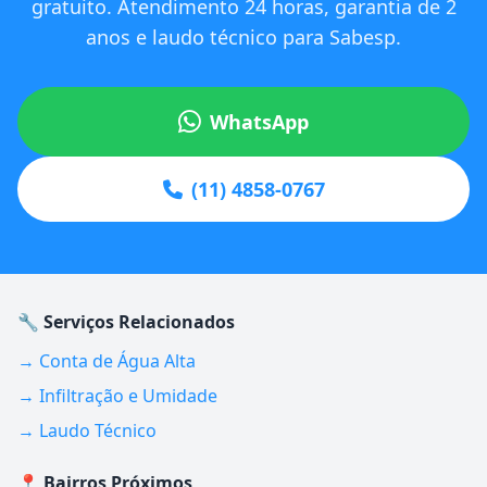
gratuito. Atendimento 24 horas, garantia de 2
anos e laudo técnico para Sabesp.
WhatsApp
(11) 4858-0767
🔧 Serviços Relacionados
→ Conta de Água Alta
→ Infiltração e Umidade
→ Laudo Técnico
📍 Bairros Próximos