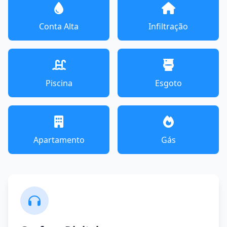
Conta Alta
Infiltração
Piscina
Esgoto
Apartamento
Gás