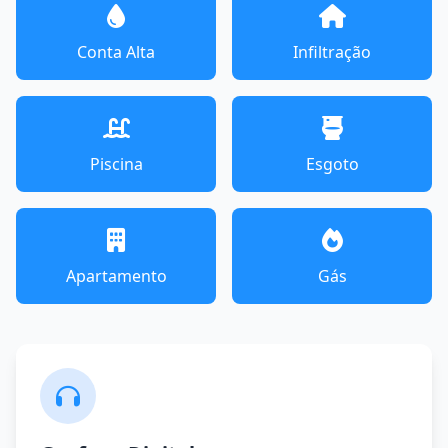
Conta Alta
Infiltração
Piscina
Esgoto
Apartamento
Gás