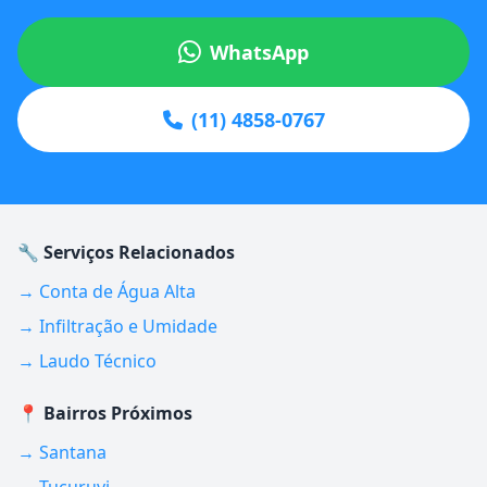
WhatsApp
(11) 4858-0767
🔧 Serviços Relacionados
→ Conta de Água Alta
→ Infiltração e Umidade
→ Laudo Técnico
📍 Bairros Próximos
→ Santana