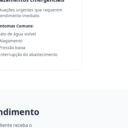
ituações urgentes que requerem
tendimento imediato.
intomas Comuns:
 Jato de água visível
 Alagamento
 Pressão baixa
 Interrupção do abastecimento
endimento
liente receba o