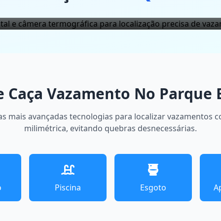
Sem Quebra
de Caça Vazamento No Parque 
as mais avançadas tecnologias para localizar vazamentos 
milimétrica, evitando quebras desnecessárias.
o
Piscina
Esgoto
A