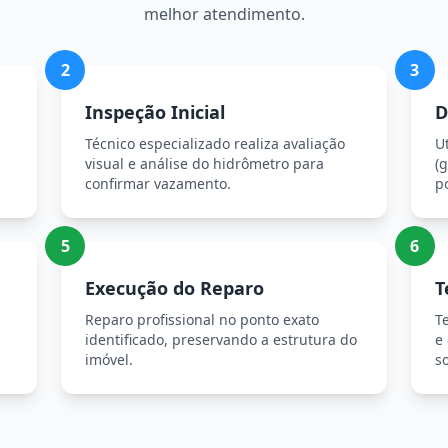
melhor atendimento.
2
3
Inspeção Inicial
D
Técnico especializado realiza avaliação
U
visual e análise do hidrômetro para
(g
confirmar vazamento.
p
5
6
Execução do Reparo
T
Reparo profissional no ponto exato
T
identificado, preservando a estrutura do
e
imóvel.
so