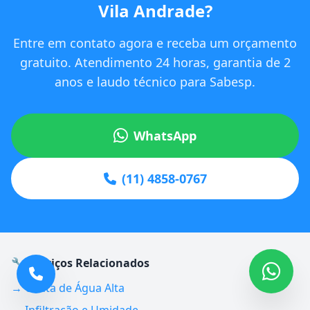
Vila Andrade?
Entre em contato agora e receba um orçamento
gratuito. Atendimento 24 horas, garantia de 2
anos e laudo técnico para Sabesp.
WhatsApp
(11) 4858-0767
🔧 Serviços Relacionados
→ Conta de Água Alta