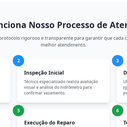
ciona Nosso Processo de At
otocolo rigoroso e transparente para garantir que cada c
melhor atendimento.
2
3
Inspeção Inicial
D
Técnico especializado realiza avaliação
U
visual e análise do hidrômetro para
(g
confirmar vazamento.
p
5
6
Execução do Reparo
T