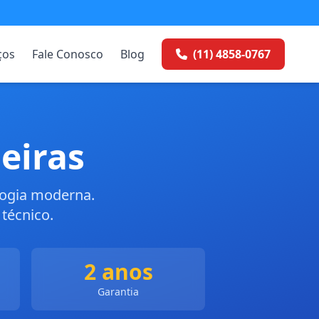
ços
Fale Conosco
Blog
(11) 4858-0767
eiras
logia moderna.
técnico.
2 anos
Garantia