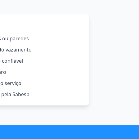
s ou paredes
 do vazamento
 confiável
aro
o serviço
o pela Sabesp