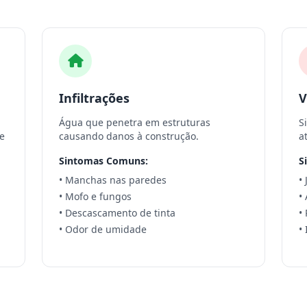
Infiltrações
V
Água que penetra em estruturas
S
e
causando danos à construção.
a
Sintomas Comuns:
S
• Manchas nas paredes
•
• Mofo e fungos
•
• Descascamento de tinta
•
• Odor de umidade
•