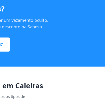
s?
er um vazamento oculto.
ra desconto na Sabesp.
67
 em Caieiras
dos os tipos de
.