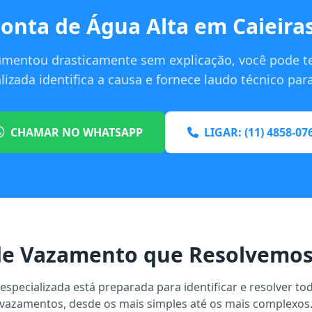
onta de Água Alta em Caieira
umentou drasticamente sem explicação, você pode t
izada identifica a causa e fornece laudo técnico pa
CHAMAR NO WHATSAPP
LIGAR: (11) 4858-07
e Vazamento que Resolvemos
specializada está preparada para identificar e resolver to
vazamentos, desde os mais simples até os mais complexos