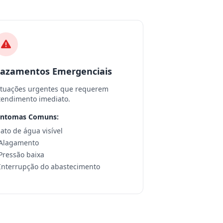
azamentos Emergenciais
ituações urgentes que requerem
tendimento imediato.
intomas Comuns:
 Jato de água visível
 Alagamento
 Pressão baixa
 Interrupção do abastecimento