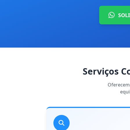
SOL
Serviços C
Oferecemo
equi