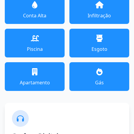
Conta Alta
Infiltração
Piscina
Esgoto
Apartamento
Gás