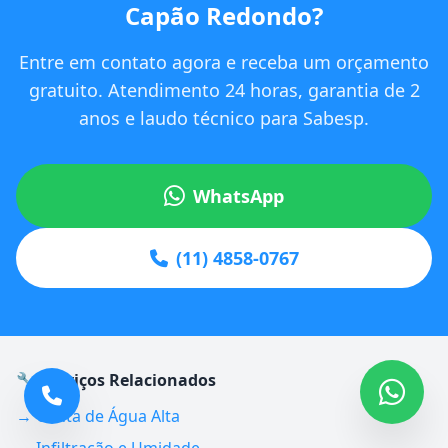
Capão Redondo?
Entre em contato agora e receba um orçamento
gratuito. Atendimento 24 horas, garantia de 2
anos e laudo técnico para Sabesp.
WhatsApp
(11) 4858-0767
🔧 Serviços Relacionados
→ Conta de Água Alta