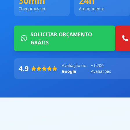
30min
24h
Chegamos em
Atendimento
SOLICITAR ORÇAMENTO
GRÁTIS
Avaliação no
+1.200
4.9
Google
Avaliações
Geofone Digital
Câmera Termográfica