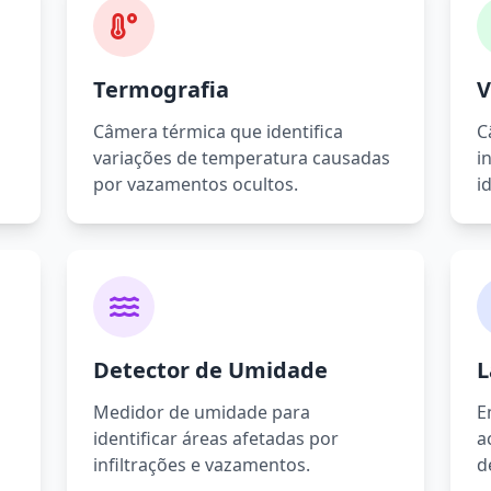
Termografia
V
Câmera térmica que identifica
C
variações de temperatura causadas
i
por vazamentos ocultos.
i
Detector de Umidade
L
Medidor de umidade para
E
identificar áreas afetadas por
a
infiltrações e vazamentos.
d