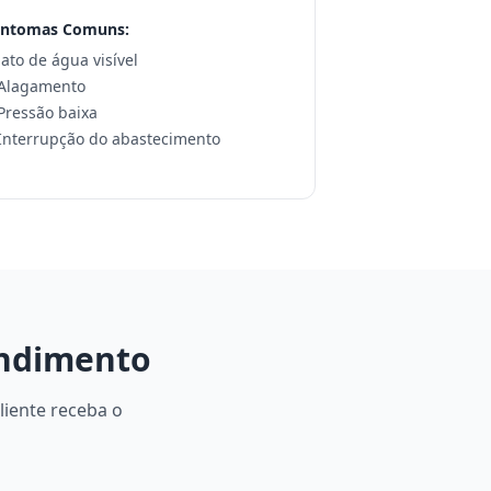
intomas Comuns:
 Jato de água visível
 Alagamento
 Pressão baixa
 Interrupção do abastecimento
endimento
liente receba o