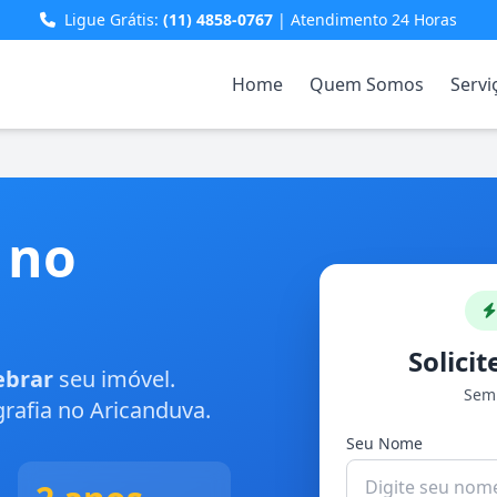
Ligue Grátis:
(11) 4858-0767
| Atendimento 24 Horas
Home
Quem Somos
Servi
 no
Solici
ebrar
seu imóvel.
Sem 
rafia no Aricanduva.
Seu Nome