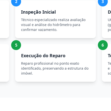
2
3
Inspeção Inicial
D
Técnico especializado realiza avaliação
U
visual e análise do hidrômetro para
(g
confirmar vazamento.
p
5
6
Execução do Reparo
T
Reparo profissional no ponto exato
T
identificado, preservando a estrutura do
e
imóvel.
so