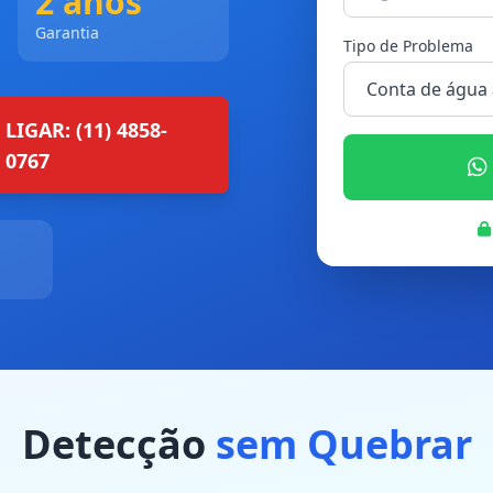
2 anos
Garantia
Tipo de Problema
LIGAR: (11) 4858-
0767
Detecção
sem Quebrar
Sem Quebra