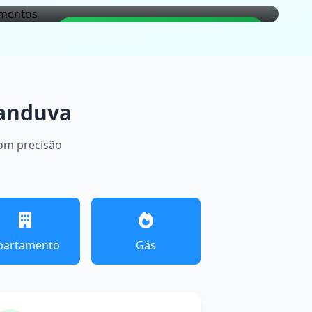
LOCALIZAÇÃO GARANTIDA
canduva
com precisão
partamento
Gás