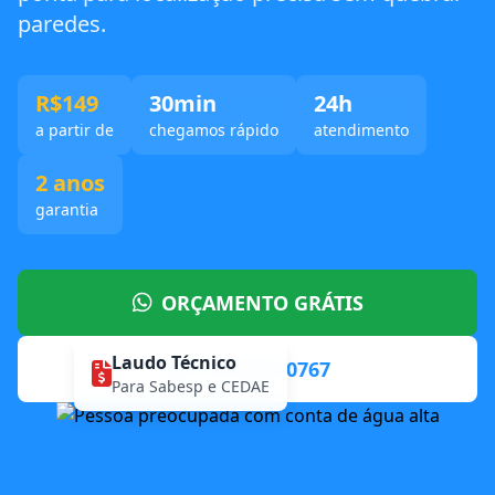
paredes.
R$149
30min
24h
a partir de
chegamos rápido
atendimento
2 anos
garantia
ORÇAMENTO GRÁTIS
Laudo Técnico
(11) 4858-0767
Para Sabesp e CEDAE