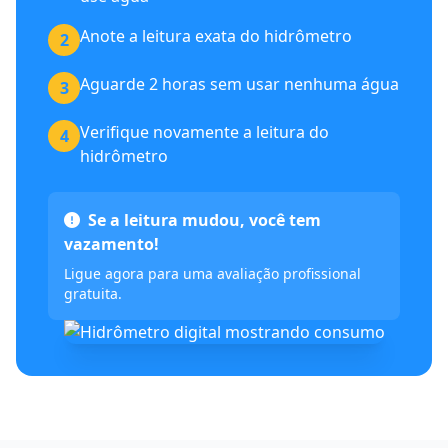
Anote a leitura exata do hidrômetro
2
Aguarde 2 horas sem usar nenhuma água
3
Verifique novamente a leitura do
4
hidrômetro
Se a leitura mudou, você tem
vazamento!
Ligue agora para uma avaliação profissional
gratuita.