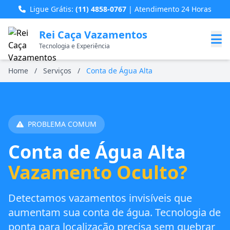
Ligue Grátis:
(11) 4858-0767
| Atendimento 24 Horas
Rei Caça Vazamentos
Tecnologia e Experiência
Home
/
Serviços
/
Conta de Água Alta
PROBLEMA COMUM
Conta de Água Alta
Vazamento Oculto?
Detectamos vazamentos invisíveis que
aumentam sua conta de água. Tecnologia de
ponta para localização precisa sem quebrar