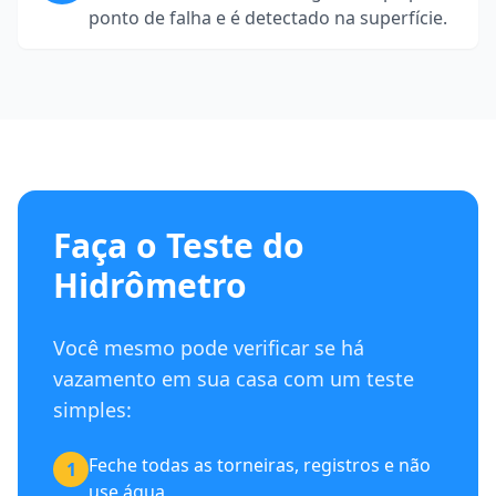
ponto de falha e é detectado na superfície.
Faça o Teste do
Hidrômetro
Você mesmo pode verificar se há
vazamento em sua casa com um teste
simples:
Feche todas as torneiras, registros e não
1
use água