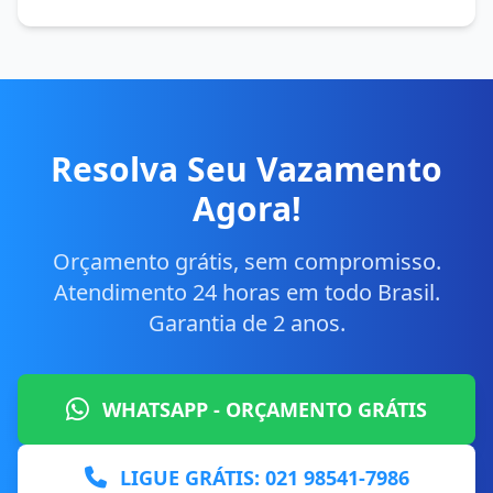
Resolva Seu Vazamento
Agora!
Orçamento grátis, sem compromisso.
Atendimento 24 horas em todo Brasil.
Garantia de 2 anos.
WHATSAPP - ORÇAMENTO GRÁTIS
LIGUE GRÁTIS: 021 98541-7986