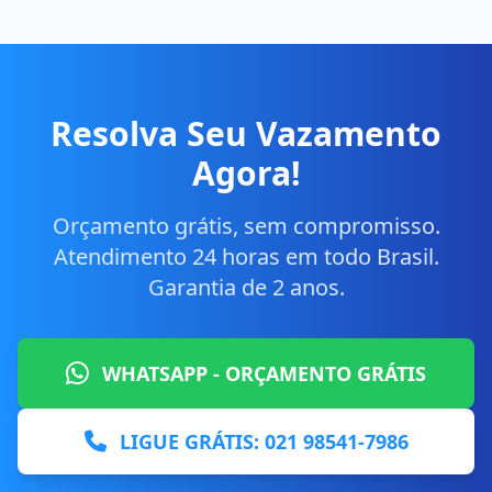
Resolva Seu Vazamento
Agora!
Orçamento grátis, sem compromisso.
Atendimento 24 horas em todo Brasil.
Garantia de 2 anos.
WHATSAPP - ORÇAMENTO GRÁTIS
LIGUE GRÁTIS: 021 98541-7986