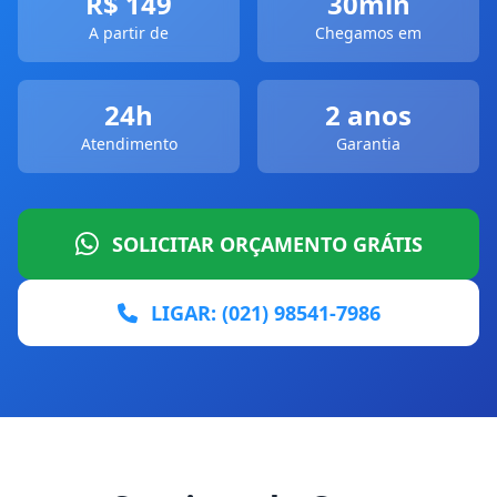
R$ 149
30min
A partir de
Chegamos em
24h
2 anos
Atendimento
Garantia
SOLICITAR ORÇAMENTO GRÁTIS
LIGAR: (021) 98541-7986