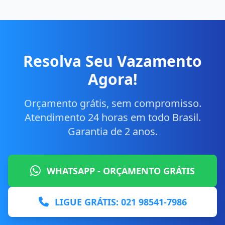
Resolva Seu Vazamento
Agora!
Orçamento grátis, sem compromisso.
Atendimento 24 horas em todo Brasil.
Garantia de 2 anos.
WHATSAPP - ORÇAMENTO GRÁTIS
LIGUE GRÁTIS: 021 98541-7986