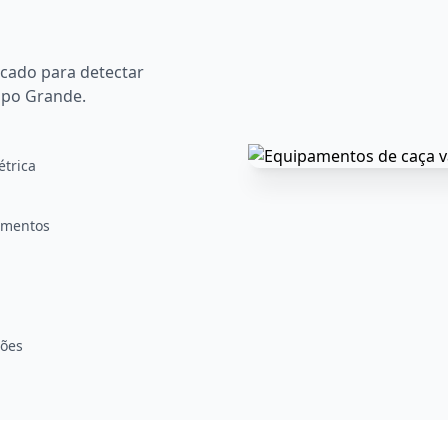
cado para detectar
mpo Grande.
trica
zamentos
ções