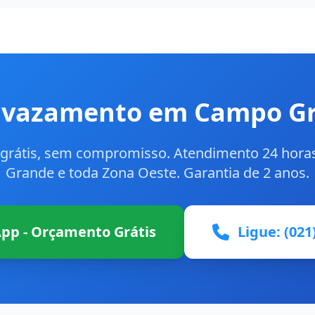
u vazamento em Campo Gr
grátis, sem compromisso. Atendimento 24 hor
Grande e toda Zona Oeste. Garantia de 2 anos.
pp - Orçamento Grátis
Ligue: (021