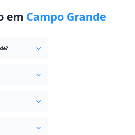
to em
Campo Grande
nde?
?