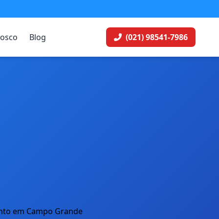
nosco
Blog
(021) 98541-7986