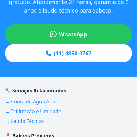
gratuito. Atendimento 24 horas, garantia de 2
anos e laudo técnico para Sabesp.
WhatsApp
(11) 4858-0767
🔧 Serviços Relacionados
→ Conta de Água Alta
→ Infiltração e Umidade
→ Laudo Técnico
📍 Bairros Próximos