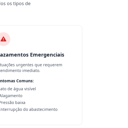
dos os tipos de
.
azamentos Emergenciais
ituações urgentes que requerem
tendimento imediato.
intomas Comuns:
 Jato de água visível
 Alagamento
 Pressão baixa
 Interrupção do abastecimento