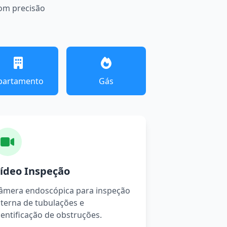
com precisão
partamento
Gás
ídeo Inspeção
âmera endoscópica para inspeção
nterna de tubulações e
dentificação de obstruções.