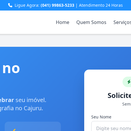
Ligue Agora:
(041) 99863-5233
| Atendimento 24 Horas
Home
Quem Somos
Serviço
 no
Solici
ebrar
seu imóvel.
Sem 
rafia no Cajuru.
Seu Nome