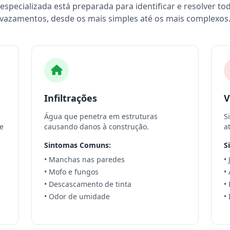
specializada está preparada para identificar e resolver to
vazamentos, desde os mais simples até os mais complexos
Infiltrações
V
Água que penetra em estruturas
S
e
causando danos à construção.
a
Sintomas Comuns:
S
• Manchas nas paredes
•
• Mofo e fungos
•
• Descascamento de tinta
•
• Odor de umidade
•