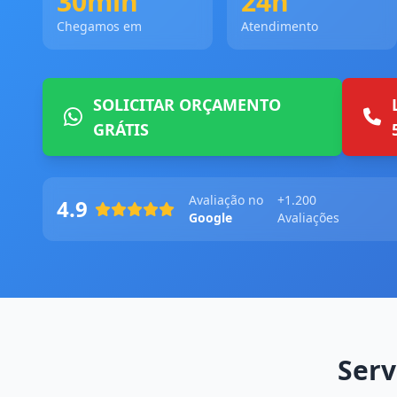
30min
24h
Chegamos em
Atendimento
SOLICITAR ORÇAMENTO
GRÁTIS
Avaliação no
+1.200
4.9
Google
Avaliações
Serv