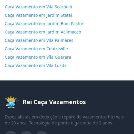
Caça Vazamento em Vila Scarpelli
Caça Vazamento em Jardim Stetel
Caça Vazamento em Jardim Bom Pastor
Caça Vazamento em Jardim Aclimacao
Caça Vazamento em Vila Palmares
Caça Vazamento em Centreville
Caça Vazamento em Vila Guarara
Caça Vazamento em Vila Luzita
Rei Caça Vazamentos
Especialistas em detecção e reparo de vazamentos há mais
de 20 anos. Tecnologia de ponta e garantia de 2 anos.