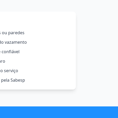
s ou paredes
 do vazamento
 confiável
aro
o serviço
o pela Sabesp