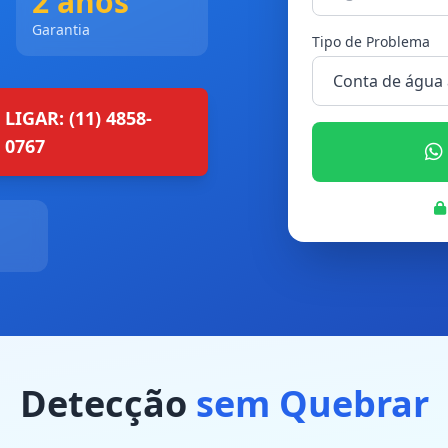
2 anos
Garantia
Tipo de Problema
LIGAR: (11) 4858-
0767
Detecção
sem Quebrar
Sem Quebra