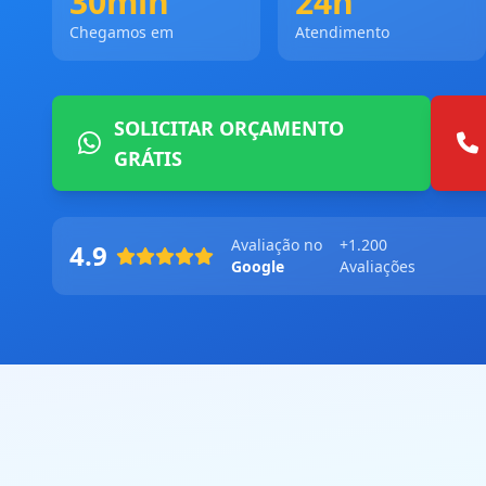
30min
24h
Chegamos em
Atendimento
SOLICITAR ORÇAMENTO
GRÁTIS
Avaliação no
+1.200
4.9
Google
Avaliações
Geofone Digital
Câmera Termográfica