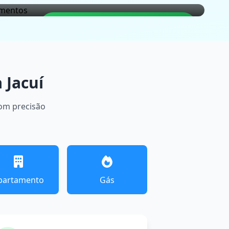
LOCALIZAÇÃO GARANTIDA
 Jacuí
com precisão
partamento
Gás