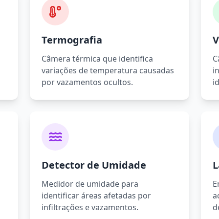
Termografia
V
Câmera térmica que identifica
C
variações de temperatura causadas
i
por vazamentos ocultos.
i
Detector de Umidade
L
Medidor de umidade para
E
identificar áreas afetadas por
a
infiltrações e vazamentos.
d