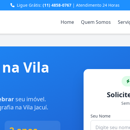
Ligue Grátis:
(11) 4858-0767
| Atendimento 24 Horas
Home
Quem Somos
Servi
na Vila
Solici
ebrar
seu imóvel.
Sem 
fia na Vila Jacuí.
Seu Nome