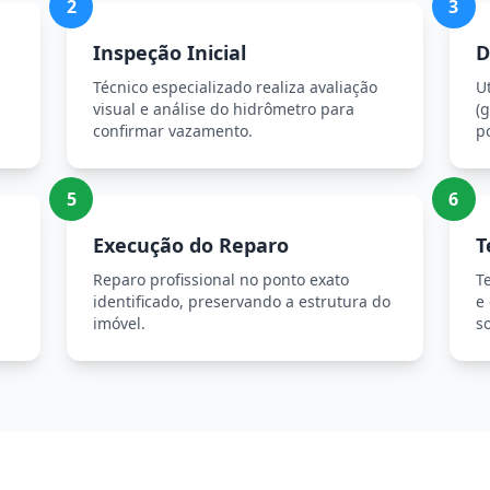
2
3
Inspeção Inicial
D
Técnico especializado realiza avaliação
U
visual e análise do hidrômetro para
(g
confirmar vazamento.
p
5
6
Execução do Reparo
T
Reparo profissional no ponto exato
T
identificado, preservando a estrutura do
e
imóvel.
so