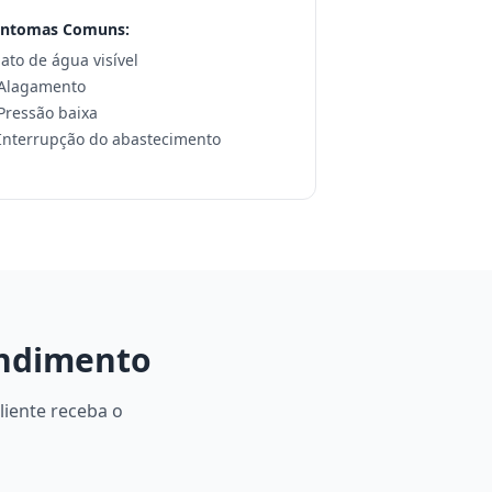
intomas Comuns:
 Jato de água visível
 Alagamento
 Pressão baixa
 Interrupção do abastecimento
endimento
liente receba o