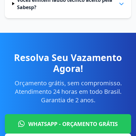
Vocês emitem laudo técnico aceito pela
Sabesp?
Resolva Seu Vazamento
Agora!
Orçamento grátis, sem compromisso.
Atendimento 24 horas em todo Brasil.
Garantia de 2 anos.
WHATSAPP - ORÇAMENTO GRÁTIS