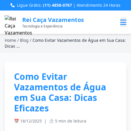
Ligue Grátis:
(11) 4858-0767
| Atendimento 24 Horas
Rei Caça Vazamentos
Tecnologia e Experiência
Home
/
Blog
/
Como Evitar Vazamentos de Água em Sua Casa:
Dicas ...
Como Evitar
Vazamentos de Água
em Sua Casa: Dicas
Eficazes
📅 18/12/2025
|
⏱️ 5 min de leitura