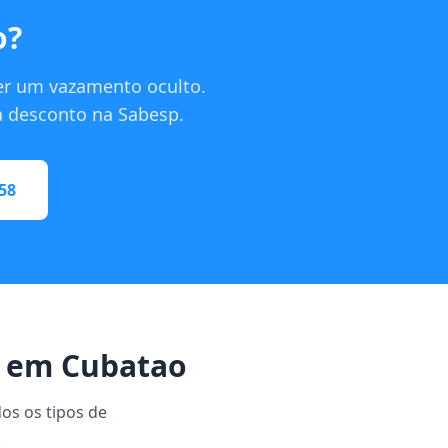
o?
er um vazamento oculto.
ra desconto na Sabesp.
58
 em Cubatao
dos os tipos de
.