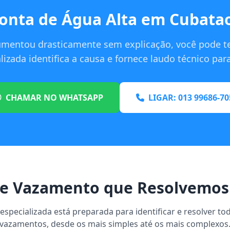
onta de Água Alta em Cubata
umentou drasticamente sem explicação, você pode t
izada identifica a causa e fornece laudo técnico pa
CHAMAR NO WHATSAPP
LIGAR: 013 99686-70
de Vazamento que Resolvemos
specializada está preparada para identificar e resolver to
vazamentos, desde os mais simples até os mais complexos