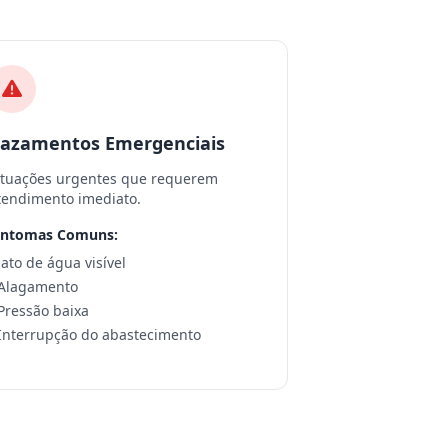
azamentos Emergenciais
ituações urgentes que requerem
tendimento imediato.
intomas Comuns:
 Jato de água visível
 Alagamento
 Pressão baixa
 Interrupção do abastecimento