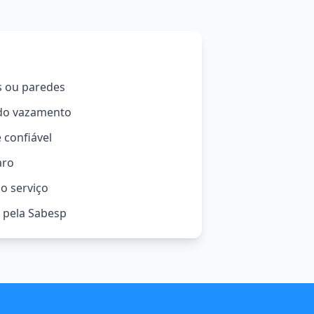
s ou paredes
 do vazamento
 confiável
aro
o serviço
o pela Sabesp