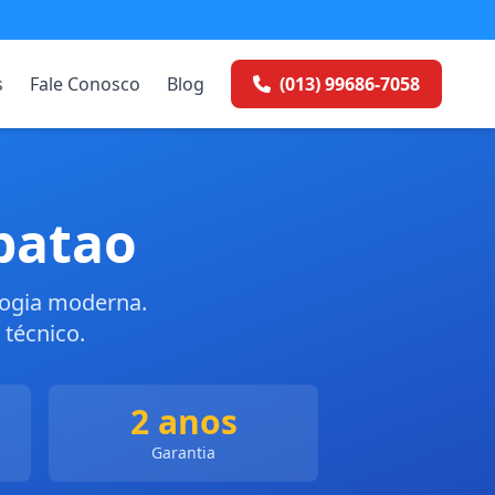
s
Fale Conosco
Blog
(013) 99686-7058
batao
logia moderna.
técnico.
2 anos
Garantia