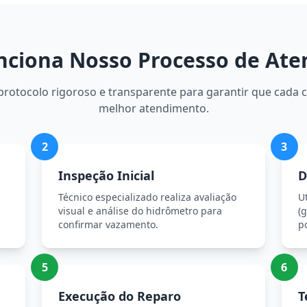
ciona Nosso Processo de At
otocolo rigoroso e transparente para garantir que cada c
melhor atendimento.
2
3
Inspeção Inicial
D
Técnico especializado realiza avaliação
U
visual e análise do hidrômetro para
(g
confirmar vazamento.
p
5
6
Execução do Reparo
T