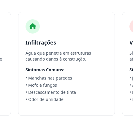
Infiltrações
V
Água que penetra em estruturas
S
e
causando danos à construção.
a
Sintomas Comuns:
S
• Manchas nas paredes
•
• Mofo e fungos
•
• Descascamento de tinta
•
• Odor de umidade
•