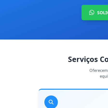
SOLI
Serviços C
Oferecemo
equi