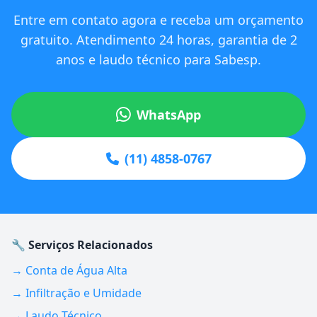
Entre em contato agora e receba um orçamento
gratuito. Atendimento 24 horas, garantia de 2
anos e laudo técnico para Sabesp.
WhatsApp
(11) 4858-0767
🔧 Serviços Relacionados
→ Conta de Água Alta
→ Infiltração e Umidade
→ Laudo Técnico