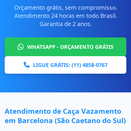
Orçamento grátis, sem compromisso.
Atendimento 24 horas em todo Brasil.
Garantia de 2 anos.
WHATSAPP - ORÇAMENTO GRÁTIS
LIGUE GRÁTIS: (11) 4858-0767
Atendimento de Caça Vazamento
em Barcelona (São Caetano do Sul)