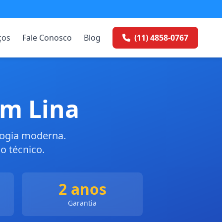
ços
Fale Conosco
Blog
(11) 4858-0767
im Lina
logia moderna.
o técnico.
2 anos
Garantia