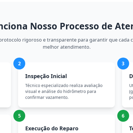
ciona Nosso Processo de At
otocolo rigoroso e transparente para garantir que cada c
melhor atendimento.
2
3
Inspeção Inicial
D
Técnico especializado realiza avaliação
U
visual e análise do hidrômetro para
(g
confirmar vazamento.
p
5
6
Execução do Reparo
T