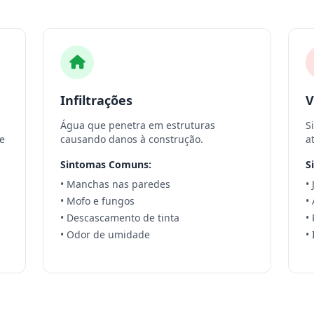
Infiltrações
V
Água que penetra em estruturas
S
e
causando danos à construção.
a
Sintomas Comuns:
S
• Manchas nas paredes
•
• Mofo e fungos
•
• Descascamento de tinta
•
• Odor de umidade
•