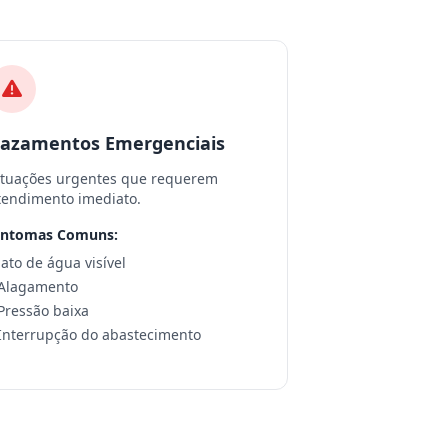
azamentos Emergenciais
ituações urgentes que requerem
tendimento imediato.
intomas Comuns:
 Jato de água visível
 Alagamento
 Pressão baixa
 Interrupção do abastecimento