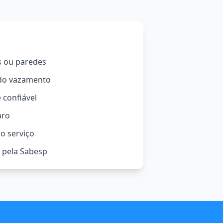
s ou paredes
 do vazamento
 confiável
aro
o serviço
o pela Sabesp