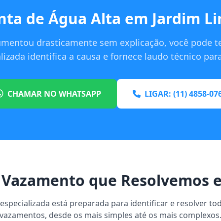
nta de Água Alta em Jardim Li
umentou drasticamente sem explicação, você pode t
izada identifica a causa e fornece laudo técnico pa
CHAMAR NO WHATSAPP
LIGAR: (11) 4858-07
 Vazamento que Resolvemos e
specializada está preparada para identificar e resolver to
vazamentos, desde os mais simples até os mais complexos