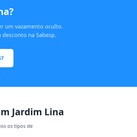
na?
er um vazamento oculto.
ra desconto na Sabesp.
67
m Jardim Lina
dos os tipos de
.