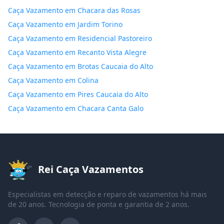
Caça Vazamento em Chacara das Rosas
Caça Vazamento em Jardim Torino
Caça Vazamento em Residencial Pastoreiro
Caça Vazamento em Recanto Vista Alegre
Caça Vazamento em Brotas Caucaia do Alto
Caça Vazamento em Colina
Caça Vazamento em Pires Caucaia do Alto
Caça Vazamento em Chacara Canta Galo
Rei Caça Vazamentos
Especialistas em detecção e reparo de vazamentos há mais
de 20 anos. Tecnologia de ponta e garantia de 2 anos.