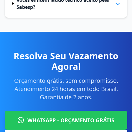
Vocês emitem laudo técnico aceito pela
Sabesp?
Resolva Seu Vazamento
Agora!
Orçamento grátis, sem compromisso.
Atendimento 24 horas em todo Brasil.
Garantia de 2 anos.
WHATSAPP - ORÇAMENTO GRÁTIS