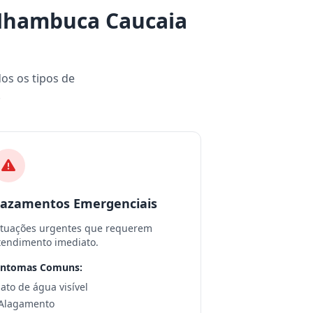
Nhambuca Caucaia
dos os tipos de
.
azamentos Emergenciais
ituações urgentes que requerem
tendimento imediato.
intomas Comuns:
 Jato de água visível
 Alagamento