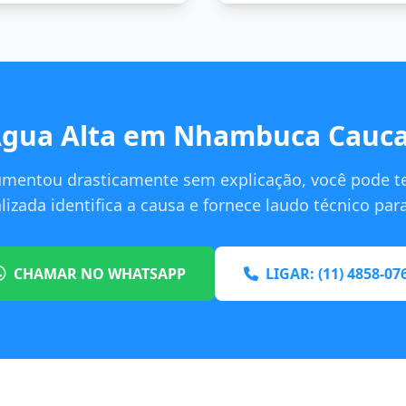
Água Alta em Nhambuca Caucai
umentou drasticamente sem explicação, você pode t
izada identifica a causa e fornece laudo técnico pa
CHAMAR NO WHATSAPP
LIGAR: (11) 4858-07