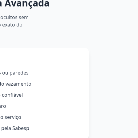
a Avançada
 ocultos sem
o exato do
s ou paredes
 do vazamento
 confiável
aro
o serviço
o pela Sabesp