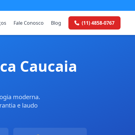
ços
Fale Conosco
Blog
(11) 4858-0767
ca Caucaia
logia moderna.
antia e laudo