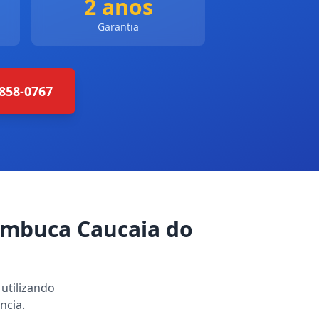
2 anos
Garantia
4858-0767
ambuca Caucaia do
utilizando
ncia.