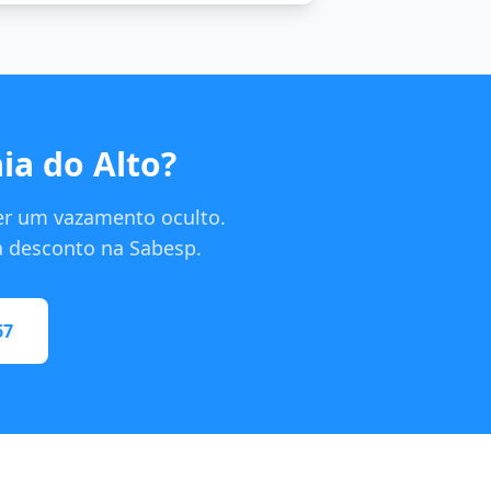
a do Alto?
er um vazamento oculto.
ra desconto na Sabesp.
67