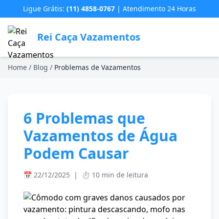
Ligue Grátis:
(11) 4858-0767
| Atendimento 24 Horas
Rei Caça Vazamentos
Home
/
Blog
/
Problemas de Vazamentos
6 Problemas que
Vazamentos de Água
Podem Causar
📅 22/12/2025
|
⏱️ 10 min de leitura