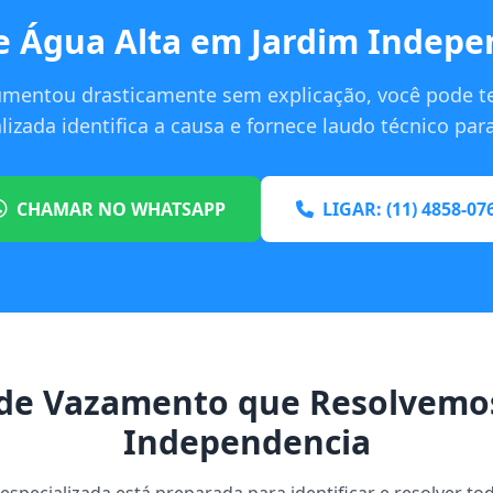
e Água Alta em Jardim Indepe
umentou drasticamente sem explicação, você pode t
izada identifica a causa e fornece laudo técnico pa
CHAMAR NO WHATSAPP
LIGAR: (11) 4858-07
de Vazamento que Resolvemo
Independencia