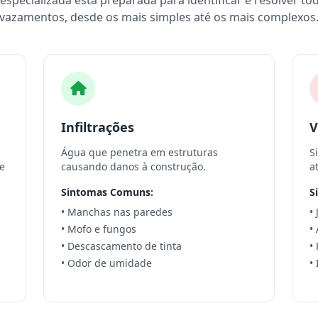
specializada está preparada para identificar e resolver to
vazamentos, desde os mais simples até os mais complexos
Infiltrações
V
Água que penetra em estruturas
S
e
causando danos à construção.
a
Sintomas Comuns:
S
• Manchas nas paredes
•
• Mofo e fungos
•
• Descascamento de tinta
•
• Odor de umidade
•