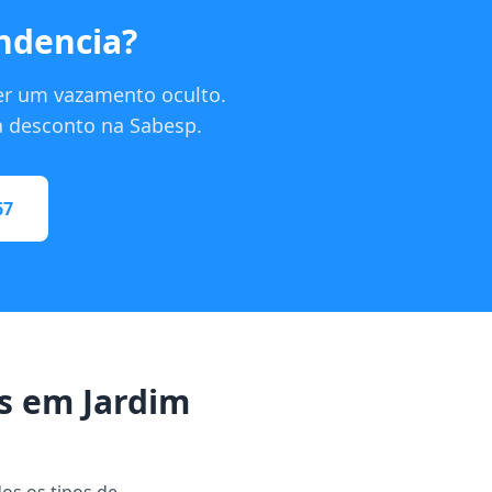
ndencia?
er um vazamento oculto.
ra desconto na Sabesp.
67
s em Jardim