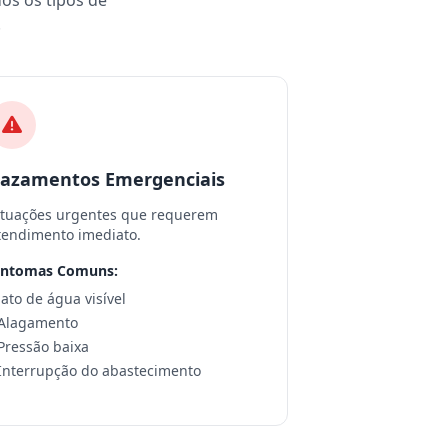
dos os tipos de
.
azamentos Emergenciais
ituações urgentes que requerem
tendimento imediato.
intomas Comuns:
 Jato de água visível
 Alagamento
 Pressão baixa
 Interrupção do abastecimento