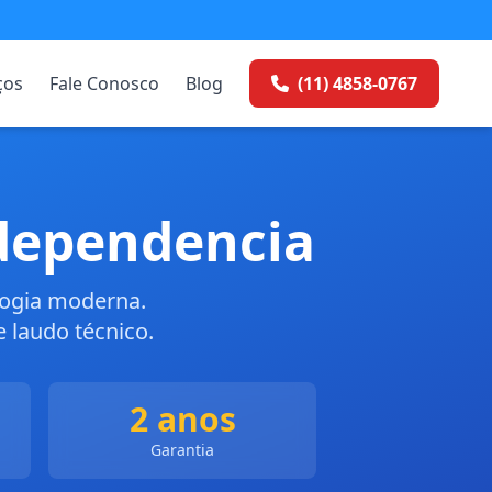
ços
Fale Conosco
Blog
(11) 4858-0767
dependencia
logia moderna.
 laudo técnico.
2 anos
Garantia