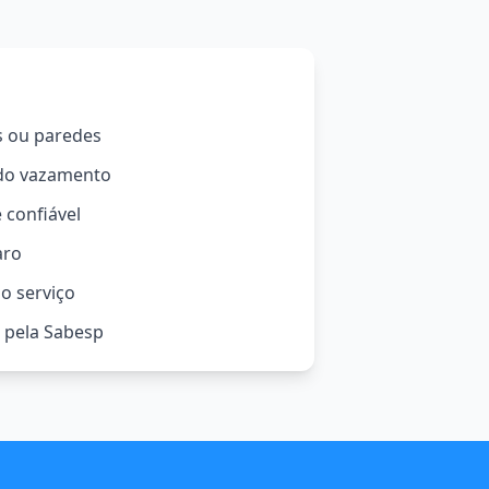
s ou paredes
 do vazamento
 confiável
aro
o serviço
o pela Sabesp