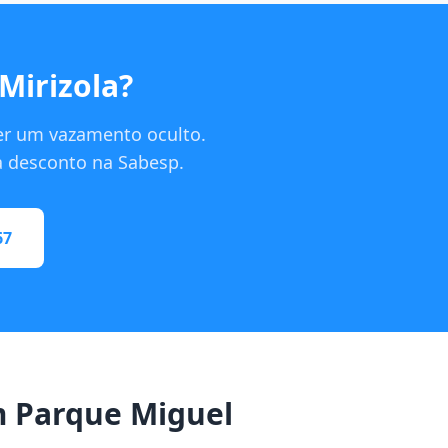
Mirizola?
er um vazamento oculto.
ra desconto na Sabesp.
67
 Parque Miguel