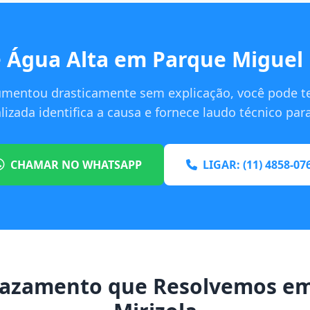
 Água Alta em Parque Miguel 
umentou drasticamente sem explicação, você pode t
izada identifica a causa e fornece laudo técnico pa
CHAMAR NO WHATSAPP
LIGAR: (11) 4858-07
Vazamento que Resolvemos em