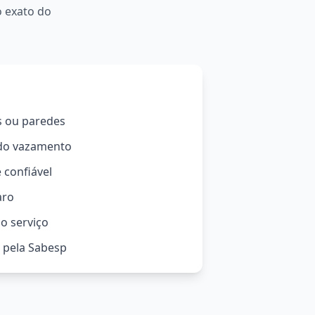
o exato do
s ou paredes
 do vazamento
 confiável
aro
o serviço
o pela Sabesp