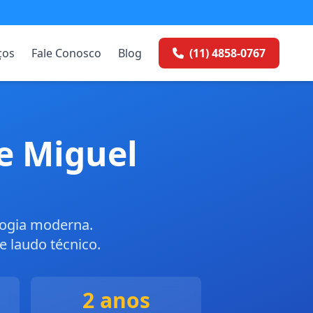
ços
Fale Conosco
Blog
(11) 4858-0767
e Miguel
logia moderna.
 laudo técnico.
2 anos