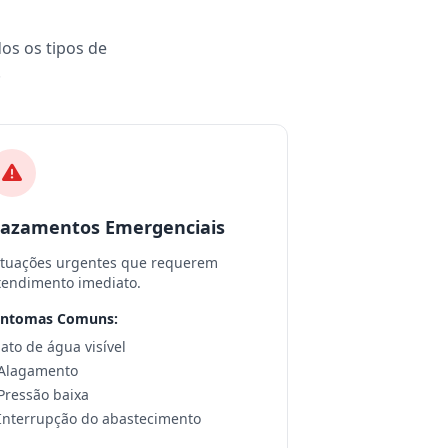
dos os tipos de
.
azamentos Emergenciais
ituações urgentes que requerem
tendimento imediato.
intomas Comuns:
 Jato de água visível
 Alagamento
 Pressão baixa
 Interrupção do abastecimento