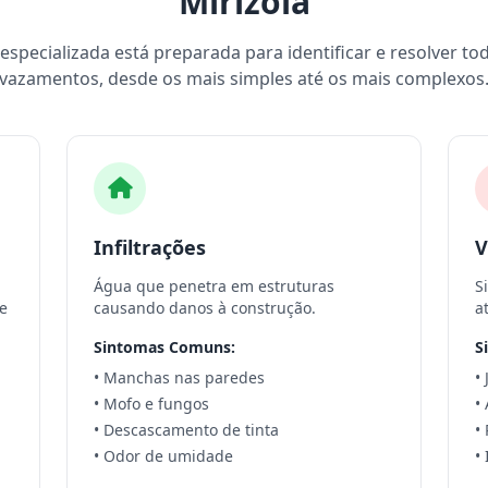
Mirizola
specializada está preparada para identificar e resolver to
vazamentos, desde os mais simples até os mais complexos
Infiltrações
V
Água que penetra em estruturas
S
e
causando danos à construção.
a
Sintomas Comuns:
S
• Manchas nas paredes
•
• Mofo e fungos
•
• Descascamento de tinta
•
• Odor de umidade
•