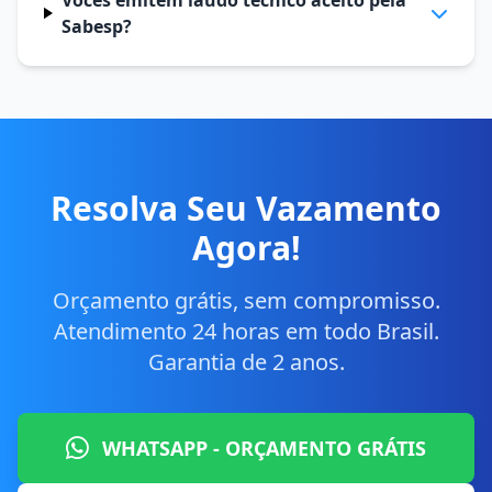
Vocês emitem laudo técnico aceito pela
Sabesp?
Resolva Seu Vazamento
Agora!
Orçamento grátis, sem compromisso.
Atendimento 24 horas em todo Brasil.
Garantia de 2 anos.
WHATSAPP - ORÇAMENTO GRÁTIS