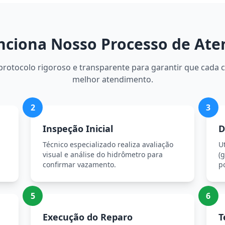
ciona Nosso Processo de At
otocolo rigoroso e transparente para garantir que cada c
melhor atendimento.
2
3
Inspeção Inicial
D
Técnico especializado realiza avaliação
U
visual e análise do hidrômetro para
(g
confirmar vazamento.
p
5
6
Execução do Reparo
T