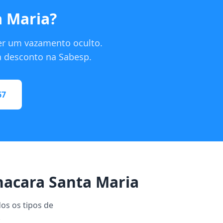
a Maria?
er um vazamento oculto.
ra desconto na Sabesp.
67
acara Santa Maria
dos os tipos de
.