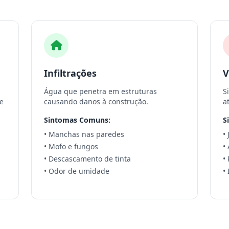
Infiltrações
V
Água que penetra em estruturas
S
e
causando danos à construção.
a
Sintomas Comuns:
S
• Manchas nas paredes
•
• Mofo e fungos
•
• Descascamento de tinta
•
• Odor de umidade
•