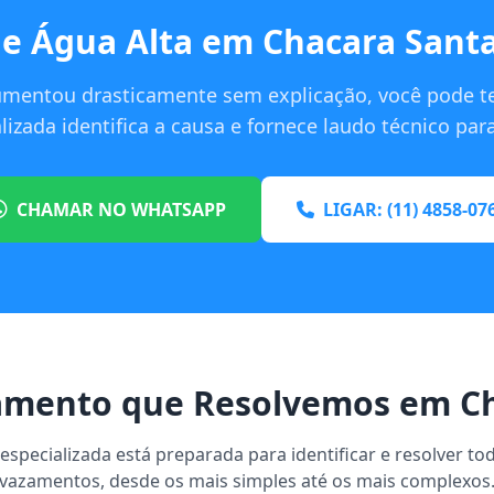
e Água Alta em Chacara Sant
umentou drasticamente sem explicação, você pode t
izada identifica a causa e fornece laudo técnico pa
CHAMAR NO WHATSAPP
LIGAR: (11) 4858-07
amento que Resolvemos em Ch
specializada está preparada para identificar e resolver to
vazamentos, desde os mais simples até os mais complexos