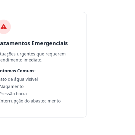
azamentos Emergenciais
ituações urgentes que requerem
tendimento imediato.
intomas Comuns:
 Jato de água visível
 Alagamento
 Pressão baixa
 Interrupção do abastecimento