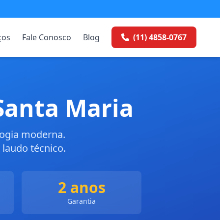
ços
Fale Conosco
Blog
(11) 4858-0767
Santa Maria
logia moderna.
laudo técnico.
2 anos
Garantia