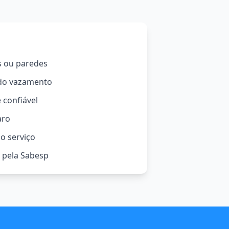
s ou paredes
 do vazamento
 confiável
aro
o serviço
o pela Sabesp