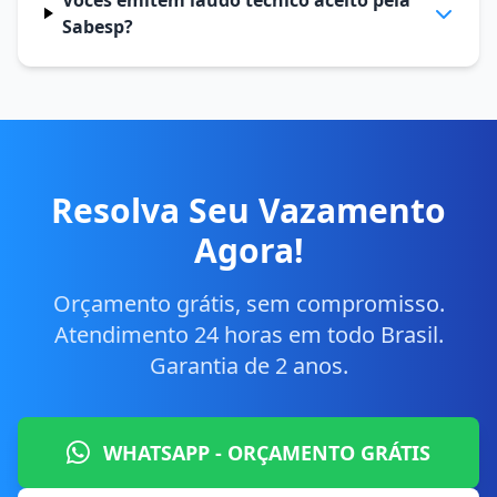
Vocês emitem laudo técnico aceito pela
Sabesp?
Resolva Seu Vazamento
Agora!
Orçamento grátis, sem compromisso.
Atendimento 24 horas em todo Brasil.
Garantia de 2 anos.
WHATSAPP - ORÇAMENTO GRÁTIS