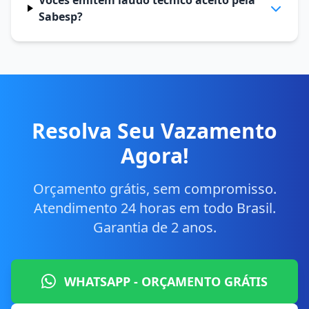
Vocês emitem laudo técnico aceito pela
Sabesp?
Resolva Seu Vazamento
Agora!
Orçamento grátis, sem compromisso.
Atendimento 24 horas em todo Brasil.
Garantia de 2 anos.
WHATSAPP - ORÇAMENTO GRÁTIS