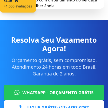
+1.000 avaliações
Resolva Seu Vazamento
Agora!
Orçamento grátis, sem compromisso.
Atendimento 24 horas em todo Brasil.
Garantia de 2 anos.
WHATSAPP - ORÇAMENTO GRÁTIS
LIGUE GRÁTIS: (11) 4858-0767