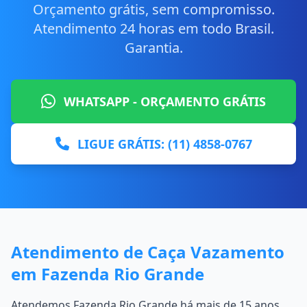
Orçamento grátis, sem compromisso.
Atendimento 24 horas em todo Brasil.
Garantia.
WHATSAPP - ORÇAMENTO GRÁTIS
LIGUE GRÁTIS: (11) 4858-0767
Atendimento de Caça Vazamento
em Fazenda Rio Grande
Atendemos Fazenda Rio Grande há mais de 15 anos