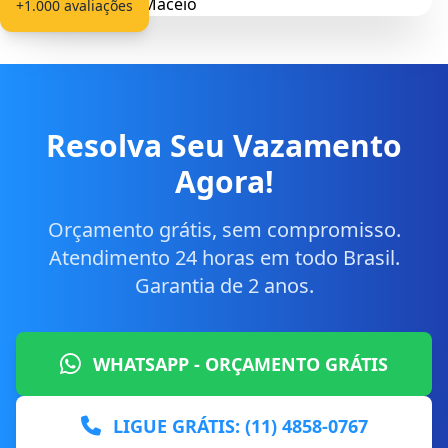
+1.000 avaliações
Resolva Seu Vazamento
Agora!
Orçamento grátis, sem compromisso.
Atendimento 24 horas em todo Brasil.
Garantia de 2 anos.
WHATSAPP - ORÇAMENTO GRÁTIS
LIGUE GRÁTIS: (11) 4858-0767