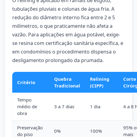
O relining é aplicado em ramais de esgoto,
tubulações pluviais e colunas de água fria. A
redução do diâmetro interno fica entre 2 e 5
milímetros, o que praticamente não afeta a
vazão. Para aplicações em água potável, exige-
se resina com certificação sanitária específica, e
em condomínios o procedimento dispensa o
desligamento prolongado da prumada.
Quebra
Relining
Corte
Critério
Tradicional
(CIPP)
Cirúr
Tempo
médio de
3 a 7 dias
1 dia
4 a 8 
obra
Preservação
95% o
0%
100%
do piso
mais