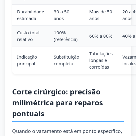
Durabilidade
30 a 50
Mais de 50
20 a 4
estimada
anos
anos
anos
Custo total
100%
60% a 80%
40% a
relativo
(referência)
Tubulações
Indicação
Substituição
Vazam
longas e
principal
completa
locali
corroídas
Corte cirúrgico: precisão
milimétrica para reparos
pontuais
Quando o vazamento está em ponto específico,