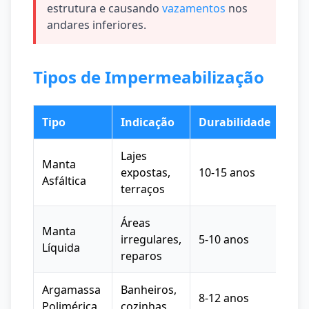
estrutura e causando
vazamentos
nos
andares inferiores.
Tipos de Impermeabilização
Tipo
Indicação
Durabilidade
Pre
Lajes
Manta
expostas,
10-15 anos
R$ 
Asfáltica
terraços
Áreas
Manta
irregulares,
5-10 anos
R$ 
Líquida
reparos
Argamassa
Banheiros,
8-12 anos
R$ 
Polimérica
cozinhas