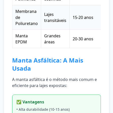
Membrana
Lajes
R$ 
de
15-20 anos
transitáveis
200
Poliuretano
Manta
Grandes
R$ 
20-30 anos
EPDM
áreas
250
Manta Asfáltica: A Mais
Usada
A manta asfáltica é o método mais comum e
eficiente para lajes expostas:
✅ Vantagens
• Alta durabilidade (10-15 anos)