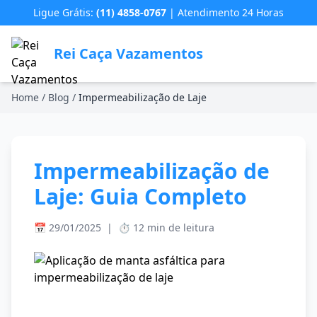
Ligue Grátis:
(11) 4858-0767
| Atendimento 24 Horas
Rei Caça Vazamentos
Home
/
Blog
/
Impermeabilização de Laje
Impermeabilização de
Laje: Guia Completo
📅 29/01/2025
|
⏱️ 12 min de leitura