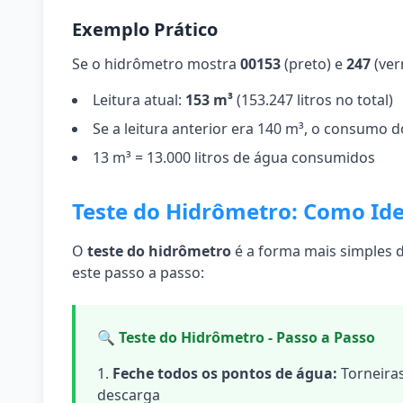
Exemplo Prático
Se o hidrômetro mostra
00153
(preto) e
247
(ver
Leitura atual:
153 m³
(153.247 litros no total)
Se a leitura anterior era 140 m³, o consumo d
13 m³ = 13.000 litros de água consumidos
Teste do Hidrômetro: Como Id
O
teste do hidrômetro
é a forma mais simples d
este passo a passo:
🔍 Teste do Hidrômetro - Passo a Passo
Feche todos os pontos de água:
Torneiras
descarga