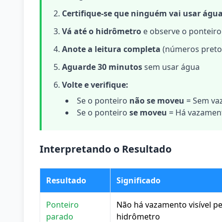
Certifique-se que ninguém vai usar águ
Vá até o hidrômetro
e observe o ponteiro
Anote a leitura completa
(números preto
Aguarde 30 minutos
sem usar água
Volte e verifique:
Se o ponteiro
não se moveu
= Sem va
Se o ponteiro
se moveu
= Há vazamen
Interpretando o Resultado
Resultado
Significado
Ponteiro
Não há vazamento visível pe
parado
hidrômetro